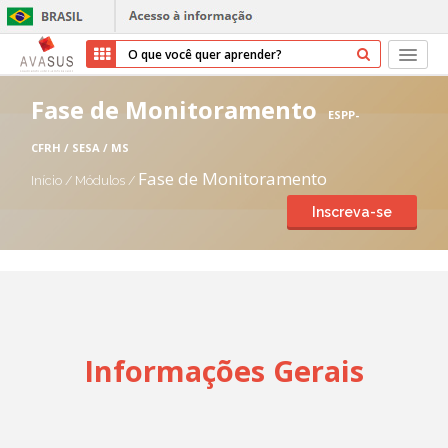
Início
Fase de Monitoramento
ESPP-
Cursos
CFRH / SESA / MS
Fase de Monitoramento
Início
/
Módulos
/
Parceiros
Inscreva-se
Sobre nós
Transparência
Ajuda
Informações Gerais
Entrar
Cadastrar