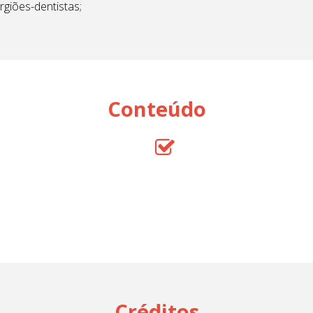
giões-dentistas;
Conteúdo
Créditos