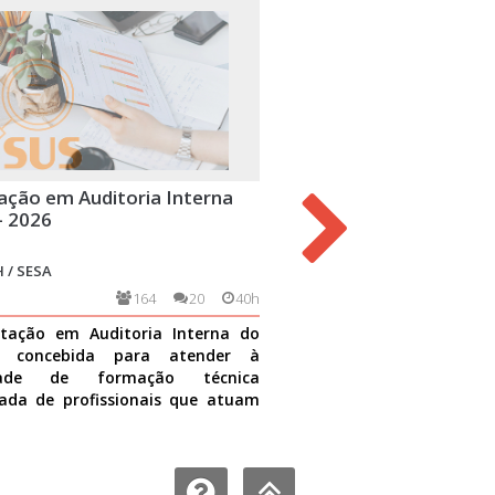
ação em Auditoria Interna
Trabalho com Grupos na
- 2026
Básica
 / SESA
ESPP-CFRH / UFRN / SESA
164
20
40h
3549
tação em Auditoria Interna do
O trabalho em grupo na ate
i concebida para atender à
uma das importantes est
idade de formação técnica
integração da equipe que g
ada de profissionais que atuam
cuidado à população assisti
dades de auditoria no S
Ver mais
direcionado
Ver mais