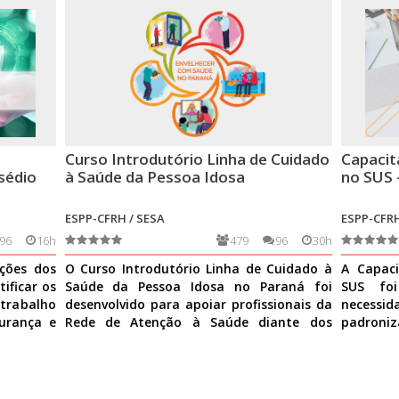
Curso Introdutório Linha de Cuidado
Capacit
sédio
à Saúde da Pessoa Idosa
no SUS 
ESPP-CFRH / SESA
ESPP-CFRH
96
16h
479
96
30h
ições dos
O Curso Introdutório Linha de Cuidado à
A Capaci
ificar os
Saúde da Pessoa Idosa no Paraná foi
SUS fo
 trabalho
desenvolvido para apoiar profissionais da
necess
urança e
Rede de Atenção à Saúde diante dos
padroniz
desafios do envelhe
Ver mais
nas ativi