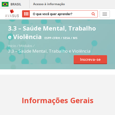
Início
3.3 – Saúde Mental, Trabalho
e Violência
Cursos
ESPP-CFRH / SESA / MS
Início
/
Módulos
/
Parceiros
3.3 – Saúde Mental, Trabalho e Violência
Inscreva-se
Sobre nós
Transparência
Ajuda
Informações Gerais
Entrar
Cadastrar