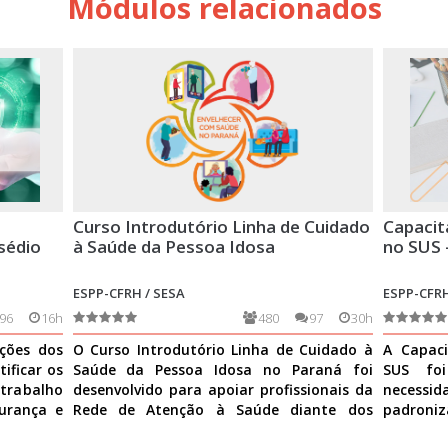
Módulos relacionados
Curso Introdutório Linha de Cuidado
Capacit
sédio
à Saúde da Pessoa Idosa
no SUS 
ESPP-CFRH / SESA
ESPP-CFRH
96
16h
480
97
30h
ições dos
O Curso Introdutório Linha de Cuidado à
A Capaci
ificar os
Saúde da Pessoa Idosa no Paraná foi
SUS fo
 trabalho
desenvolvido para apoiar profissionais da
necess
urança e
Rede de Atenção à Saúde diante dos
padroniz
desafios do envelhe
Ver mais
nas ativi