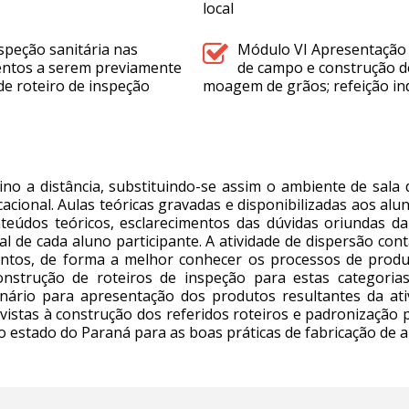
local
speção sanitária nas
Módulo VI Apresentação 
mentos a serem previamente
de campo e construção de
de roteiro de inspeção
moagem de grãos; refeição ind
no a distância, substituindo-se assim o ambiente de sala d
ional. Aulas teóricas gravadas e disponibilizadas aos alu
eúdos teóricos, esclarecimentos das dúvidas oriundas da
cal de cada aluno participante. A atividade de dispersão con
mentos, de forma a melhor conhecer os processos de prod
onstrução de roteiros de inspeção para estas categoria
nário para apresentação dos produtos resultantes da ati
vistas à construção dos referidos roteiros e padronização 
o estado do Paraná para as boas práticas de fabricação de a