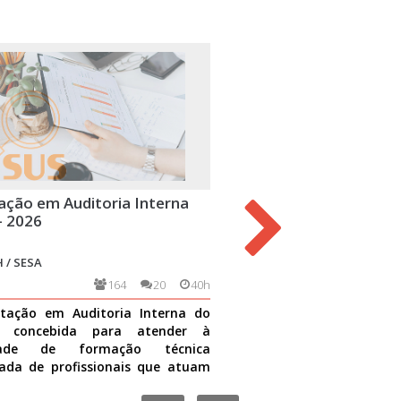
ação em Auditoria Interna
Trabalho com Grupos na
- 2026
Básica
 / SESA
ESPP-CFRH / UFRN / SESA
164
20
40h
3549
tação em Auditoria Interna do
O trabalho em grupo na ate
i concebida para atender à
uma das importantes est
idade de formação técnica
integração da equipe que g
ada de profissionais que atuam
cuidado à população assisti
dades de auditoria no S
Ver mais
direcionado
Ver mais