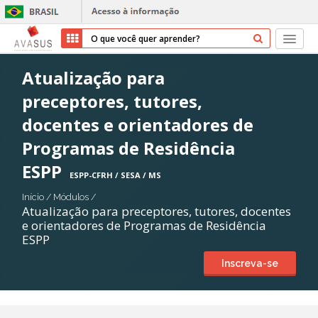
Início
Atualização para
preceptores, tutores,
Cursos
docentes e orientadores de
Parceiros
Programas de Residência
ESPP
Sobre nós
ESPP-CFRH / SESA / MS
Início
/
Módulos
/
Transparência
Atualização para preceptores, tutores, docentes
e orientadores de Programas de Residência
ESPP
Ajuda
Inscreva-se
Entrar
Cadastrar