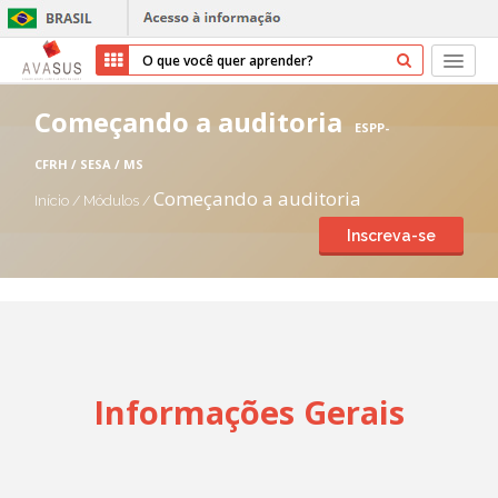
Início
Começando a auditoria
ESPP-
Cursos
CFRH / SESA / MS
Começando a auditoria
Início
/
Módulos
/
Parceiros
Inscreva-se
Sobre nós
Transparência
Ajuda
Informações Gerais
Entrar
Cadastrar