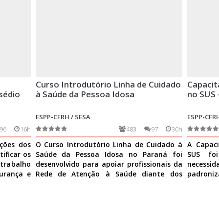
Curso Introdutório Linha de Cuidado
Capacit
sédio
à Saúde da Pessoa Idosa
no SUS 
ESPP-CFRH / SESA
ESPP-CFRH
96
16h
483
97
30h
ições dos
O Curso Introdutório Linha de Cuidado à
A Capaci
ificar os
Saúde da Pessoa Idosa no Paraná foi
SUS fo
 trabalho
desenvolvido para apoiar profissionais da
necess
urança e
Rede de Atenção à Saúde diante dos
padroniz
desafios do envelhe
Ver mais
nas ativi