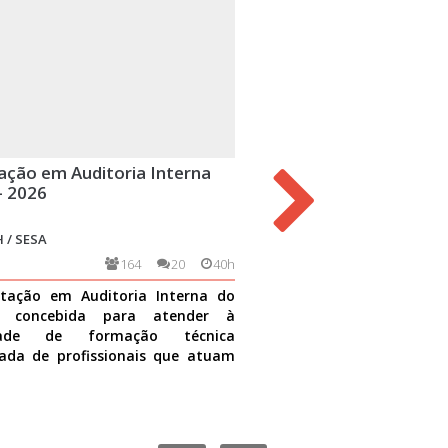
ação em Auditoria Interna
Trabalho com Grupos na
- 2026
Básica
 / SESA
ESPP-CFRH / UFRN / SESA
164
20
40h
3550
tação em Auditoria Interna do
O trabalho em grupo na ate
i concebida para atender à
uma das importantes est
idade de formação técnica
integração da equipe que g
ada de profissionais que atuam
cuidado à população assisti
dades de auditoria no S
Ver mais
direcionado
Ver mais