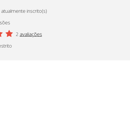
 atualmente inscrito(s)
ssões
2
avaliações
strito