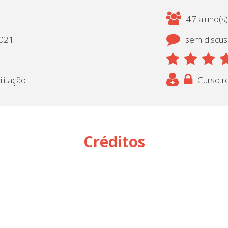
47 aluno(s)
2021
sem discu
litação
Curso re
Créditos