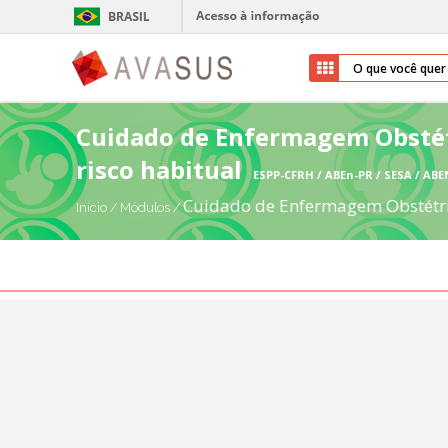
Cuidado de Enfermagem Obstét
risco habitual
ESPP-CFRH / ABEn-PR / SESA / AB
Cuidado de Enfermagem Obstétric
Início
/
Módulos
/