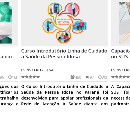
Curso Introdutório Linha de Cuidado
Capacit
sédio
à Saúde da Pessoa Idosa
no SUS 
ESPP-CFRH / SESA
ESPP-CFRH
96
16h
480
97
30h
ições dos
O Curso Introdutório Linha de Cuidado à
A Capaci
ificar os
Saúde da Pessoa Idosa no Paraná foi
SUS fo
 trabalho
desenvolvido para apoiar profissionais da
necess
urança e
Rede de Atenção à Saúde diante dos
padroniz
desafios do envelhe
Ver mais
nas ativi