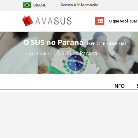
O SUS no Paraná
ESPP-CFRH / SESA / MS
O SUS no Paraná
Início
/
Módulos
/
INFO