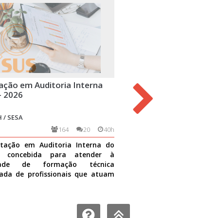
ação em Auditoria Interna
Trabalho com Grupos na
- 2026
Básica
 / SESA
ESPP-CFRH / UFRN / SESA
164
20
40h
3549
tação em Auditoria Interna do
O trabalho em grupo na ate
i concebida para atender à
uma das importantes est
idade de formação técnica
integração da equipe que g
ada de profissionais que atuam
cuidado à população assisti
dades de auditoria no S
Ver mais
direcionado
Ver mais