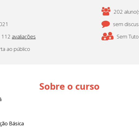
202 aluno(s
2021
sem discu
112
avaliações
Sem Tutor
rta ao público
Sobre o curso
á
ção Básica