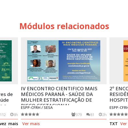
Módulos relacionados
IV ENCONTRO CIENTIFICO MAIS
2º ENC
res de
MÉDICOS PARANÁ - SAÚDE DA
RESIDÊ
aúde
MULHER ESTRATIFICAÇÃO DE
HOSPIT
m a
RISCO GESTACIONAL
ESPP-CFRH / SESA
ESPP-CFRH
112
8h
379
81
2h
vez mais
Ver mais
TXT
Ver