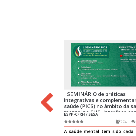
I SEMINÁRIO de práticas
integrativas e complementa
saúde (PICS) no âmbito da s
mental no SUS- interface co
ESPP-CFRH / SESA
educação em serviço
774
A saúde mental tem sido cada 