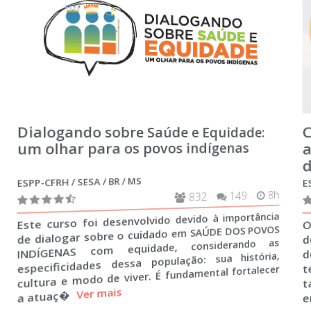
Dialogando sobre Saúde e Equidade:
um olhar para os povos indígenas
ESPP-CFRH / SESA / BR / MS
h
832
149
8h
a
Este curso foi desenvolvido devido à importância
s
de dialogar sobre o cuidado em SAÚDE DOS POVOS
a
INDÍGENAS com equidade, considerando as
m
especificidades dessa população: sua história,
,
cultura e modo de viver. É fundamental fortalecer
a atuaç�
Ver mais